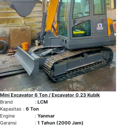
Mini Excavator 6 Ton / Excavator 0,23 Kubik
Brand
:
LCM
Kapasitas
:
6 Ton
Engine
:
Yanmar
Garansi
:
1 Tahun (2000 Jam)